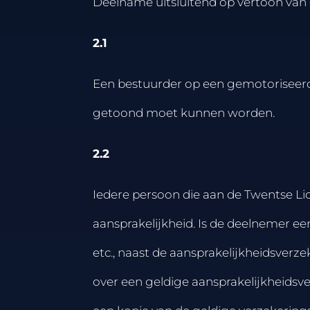
Deelname uitsluitend op vertoon van 
2.1
Een bestuurder op een gemotoriseerd v
getoond moet kunnen worden.
2.2
Iedere persoon die aan de Twentse Lich
aansprakelijkheid. Is de deelnemer een
etc., naast de aansprakelijkheidsver
over een geldige aansprakelijkheidsve