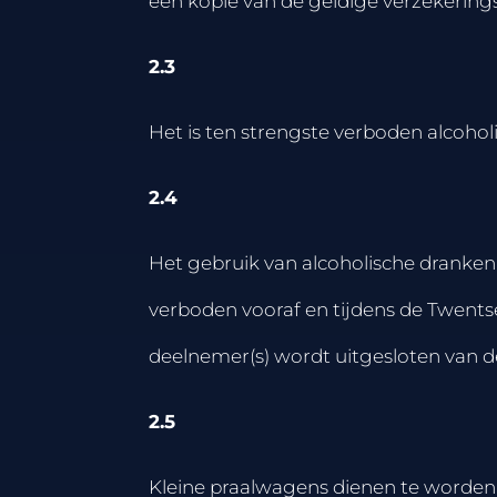
een kopie van de geldige verzekering
2.3
Het is ten strengste verboden alcohol
2.4
Het gebruik van alcoholische dranke
verboden vooraf en tijdens de Twents
deelnemer(s) wordt uitgesloten van 
2.5
Kleine praalwagens dienen te worden 