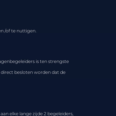
 /of te nuttigen.
genbegeleiders is ten strengste
 direct besloten worden dat de
an elke lange zijde 2 begeleiders,