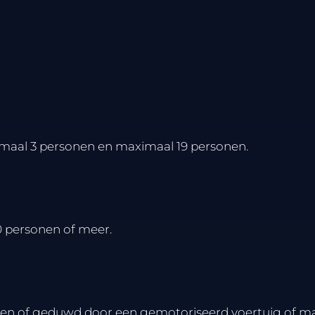
imaal 3 personen en maximaal 19 personen.
0 personen of meer.
ken of geduwd door een gemotoriseerd voertuig of m