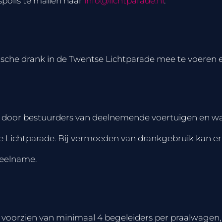
spolis te mailen naar
info@lichtparade.nl
.
ische drank in de Twentse Lichtparade mee te voeren en
n door bestuurders van deelnemende voertuigen en wa
e Lichtparade. Bij vermoeden van drankgebruik kan er
deelname.
voorzien van minimaal 4 begeleiders per praalwagen, a