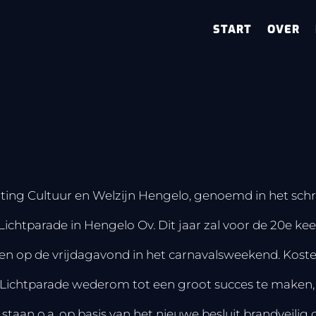
START
OVER
hting Cultuur en Welzijn Hengelo, genoemd in het schri
ichtparade in Hengelo Ov. Dit jaar zal voor de 20e ke
n op de vrijdagavond in het carnavalsweekend. Kost
Lichtparade wederom tot een groot succes te maken, w
staan o.a. op basis van het nieuwe besluit brandveilig